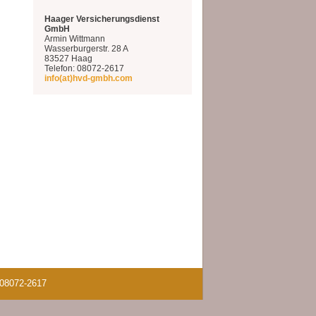
Haager Versicherungsdienst
GmbH
Armin Wittmann
Wasserburgerstr. 28 A
83527 Haag
Telefon: 08072-2617
info(at)hvd-gmbh.com
08072-2617