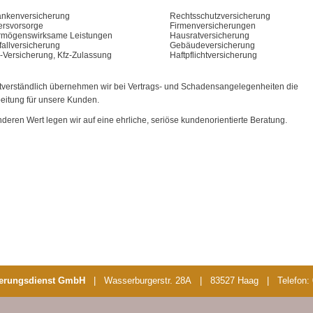
ankenversicherung
Rechtsschutzversicherung
ersvorsorge
Firmenversicherungen
rmögenswirksame Leistungen
Hausratversicherung
fallversicherung
Gebäudeversicherung
z-Versicherung, Kfz-Zulassung
Haftpflichtversicherung
tverständlich übernehmen wir bei Vertrags- und Schadensangelegenheiten die
eitung für unsere Kunden.
deren Wert legen wir auf eine ehrliche, seriöse kundenorientierte Beratung.
herungsdienst GmbH
| Wasserburgerstr. 28A | 83527 Haag | Telefon: 